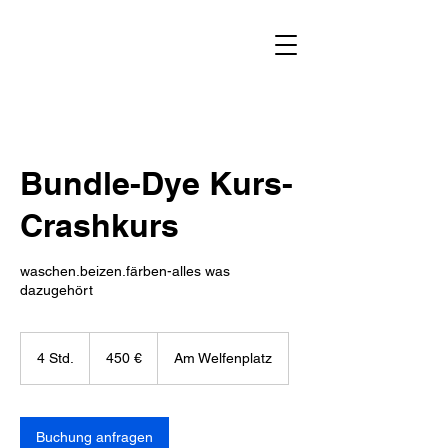
Bundle-Dye Kurs-
Crashkurs
waschen.beizen.färben-alles was
dazugehört
450
Euro
4 Std.
4
450 €
Am Welfenplatz
S
t
d
.
Buchung anfragen