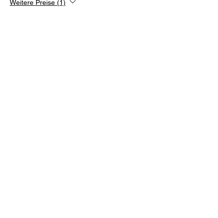
Weitere Preise (1)
Diese Veranstaltung teilen
Versandinfos
Rückgaberecht
Cookies
Impressum
Zahlungsmethoden
FAQ
@hermi.colours