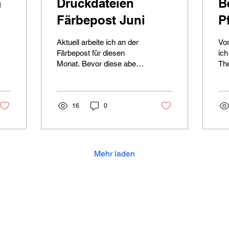
m
Druckdateien
B
Färbepost Juni
P
Aktuell arbeite ich an der
Vor
Färbepost für diesen
ich
Monat. Bevor diese aber
Th
rausgeschickt wird,
Cel
möchte ich euch hier noch
ge
alle Druckdateien vom
den
März zur Verfügung
16
0
an 
stellen.
Th
sch
Mehr laden