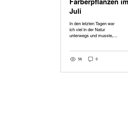
Färberpflanzen i
Juli
In den letzten Tagen war
ich viel in der Natur
unterwegs und musste,
wie bereits im
vergangenen Jahr,
beobachten, dass
zahlreiche Pflanzen, die
56
0
eigentlich noch im Juli
blühen sollten, bereits fast
verblüht sind. Und es ist
längst kein Geheimnis
mehr, woran das liegt:
Unser Wetter ist so
wechselhaft und extrem
geworden, dass alte
Aufzeichnungen über
Färberpflanzen und ihre
Blütezeiten oft kaum noch