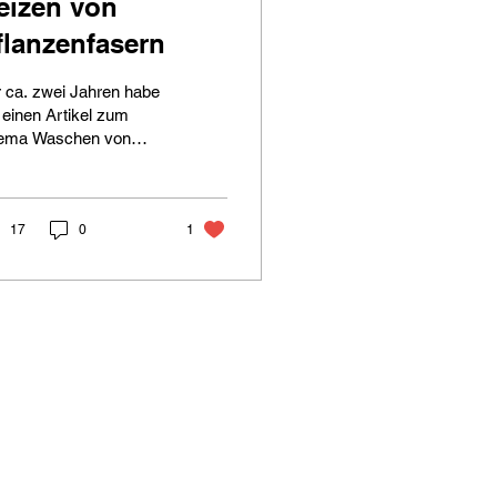
eizen von
flanzenfasern
 ca. zwei Jahren habe
 einen Artikel zum
ema Waschen von
lulose Stoffen
schrieben. Deshalb
ke ich, es ist definitiv
der Zeit etwas zum
17
0
1
ema beizen zu
reiben.