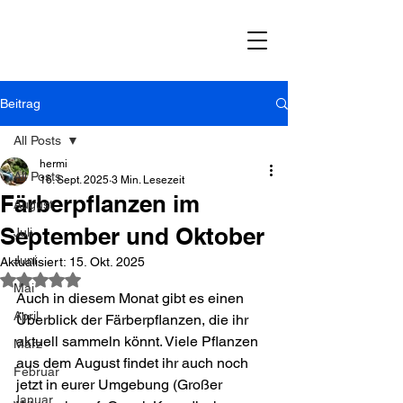
Beitrag
All Posts
hermi
All Posts
16. Sept. 2025
3 Min. Lesezeit
Färberpflanzen im
August
September und Oktober
Juli
Juni
Aktualisiert:
15. Okt. 2025
Mit NaN von 5 Sternen bewertet.
Mai
Auch in diesem Monat gibt es einen 
April
Überblick der Färberpflanzen, die ihr 
aktuell sammeln könnt. Viele Pflanzen 
März
aus dem August findet ihr auch noch 
Februar
jetzt in eurer Umgebung (Großer 
Januar