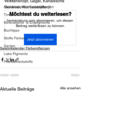
Wiesenknopf, 
Gagel, Kanadische 
Goldrute, Walnussblätter)
!
Saisonkalender Färberpflanzen
Möchtest du weiterlesen?
Tinten
hermicolours.com abonnieren, um diesen 
Mineralische -& Erdpigmente
Beitrag weiterlesen zu können.
Buchtipps
Stoffe Färben
Jetzt abonnieren
Garten
Saisonkalender Färberpflanzen
Lake-Pigments
Pflanzenfarbstoffe
Alle ansehen
Aktuelle Beiträge