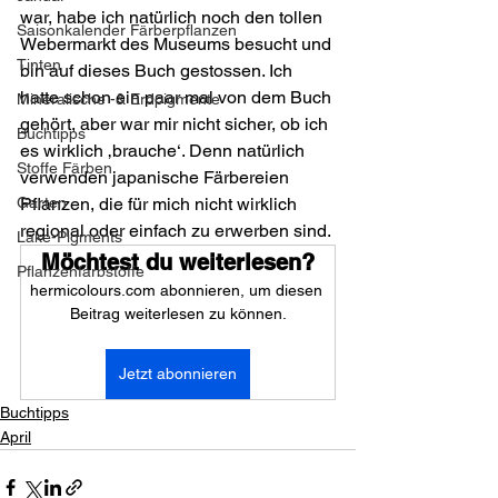
war, habe ich natürlich noch den tollen 
Saisonkalender Färberpflanzen
Webermarkt des Museums besucht und 
Tinten
bin auf dieses Buch gestossen. Ich 
hatte schon ein paar mal von dem Buch 
Mineralische -& Erdpigmente
gehört, aber war mir nicht sicher, ob ich 
Buchtipps
es wirklich ‚brauche‘. Denn natürlich 
Stoffe Färben
verwenden japanische Färbereien 
Garten
Pflanzen, die für mich nicht wirklich 
regional oder einfach zu erwerben sind.
Lake-Pigments
Möchtest du weiterlesen?
Pflanzenfarbstoffe
hermicolours.com abonnieren, um diesen 
Beitrag weiterlesen zu können.
Jetzt abonnieren
Buchtipps
April