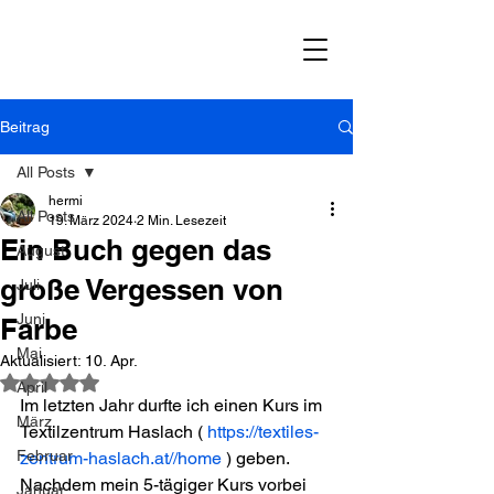
Beitrag
All Posts
hermi
All Posts
19. März 2024
2 Min. Lesezeit
Ein Buch gegen das
August
große Vergessen von
Juli
Juni
Farbe
Mai
Aktualisiert:
10. Apr.
Mit NaN von 5 Sternen bewertet.
April
Im letzten Jahr durfte ich einen Kurs im 
März
Textilzentrum Haslach ( 
https://textiles-
Februar
zentrum-haslach.at//home
 ) geben. 
Nachdem mein 5-tägiger Kurs vorbei 
Januar